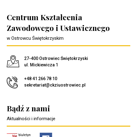
Centrum Kształcenia
Zawodowego i Ustawicznego
w Ostrowcu Świętokrzyskim
Adres pocztowy:
27-400 Ostrowiec Świętokrzyski
ul. Mickiewicza 1
+48 41 266 78 10
sekretariat@ckziuostrowiec.pl
Bądź z nami
Aktualności i informacje