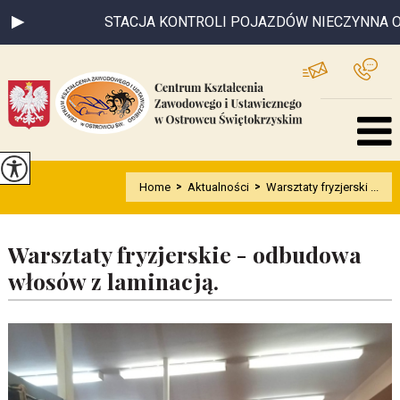
STACJA KONTROLI POJAZDÓW NIECZYNNA OD 0
Home
>
Aktualności
>
Warsztaty fryzjerski ...
Warsztaty fryzjerskie - odbudowa
włosów z laminacją.