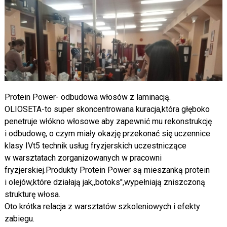
Protein Power- odbudowa włosów z laminacją.
OLIOSETA-to super skoncentrowana kuracja,która głęboko
penetruje włókno włosowe aby zapewnić mu rekonstrukcję
i odbudowę, o czym miały okazję przekonać się uczennice
klasy IVt5 technik usług fryzjerskich uczestniczące
w warsztatach zorganizowanych w pracowni
fryzjerskiej.Produkty Protein Power są mieszanką protein
i olejów,które działają jak,,botoks'',wypełniają zniszczoną
strukturę włosa.
Oto krótka relacja z warsztatów szkoleniowych i efekty
zabiegu.