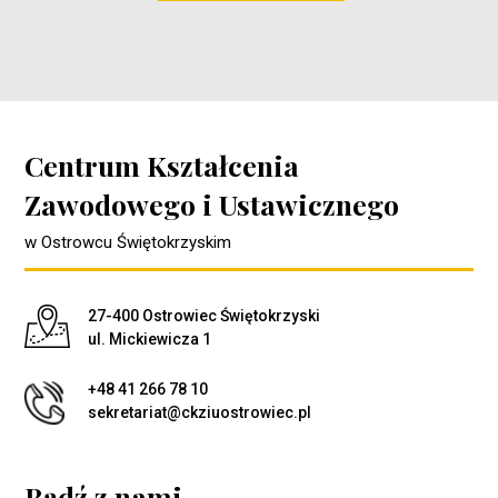
Centrum Kształcenia
Zawodowego i Ustawicznego
w Ostrowcu Świętokrzyskim
Adres pocztowy:
27-400 Ostrowiec Świętokrzyski
ul. Mickiewicza 1
+48 41 266 78 10
sekretariat@ckziuostrowiec.pl
Bądź z nami