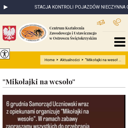
STACJA KONTROLI POJAZDÓW NIECZYNNA OD 
Home
>
Aktualności
>
''Mikołajki na wesoł ...
''Mikołajki na wesoło''