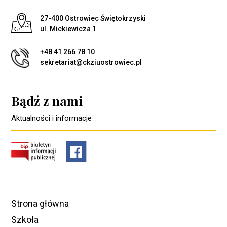
Adres pocztowy:
27-400 Ostrowiec Świętokrzyski
ul. Mickiewicza 1
+48 41 266 78 10
sekretariat@ckziuostrowiec.pl
Bądź z nami
Aktualności i informacje
Strona główna
Szkoła