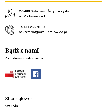
Adres pocztowy:
27-400 Ostrowiec Świętokrzyski
ul. Mickiewicza 1
+48 41 266 78 10
sekretariat@ckziuostrowiec.pl
Bądź z nami
Aktualności i informacje
Strona główna
Szkoła