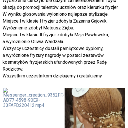
Wydarzenie cieszyło sie dużym zainteresowaniem i było
okazją do promocji talentów uczniów oraz kierunku fryzjer.
W wyniku głosowania wyłoniono najlepsze stylizacje.
Miejsce l w klasie l fryzjer zdobyła Zuzanna Gajowik.
Wyróżnienie zdobył Mateusz Zięba.
Miejsce l w klasie ll fryzjer zdobyła Maja Pawłowska,
a wyróżnienie Oliwia Wardzała.
Wszyscy uczestnicy dostali pamiątkowe dyplomy,
a wyróżnione fryzury nagrody w postaci zestawów
kosmetyków fryzjerskich ufundowanych przez Radę
Rodziców.
Wszystkim uczestnikom dziękujemy i gratulujemy