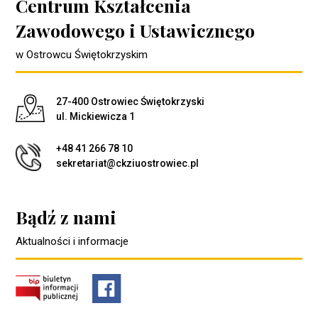
Centrum Kształcenia
Zawodowego i Ustawicznego
w Ostrowcu Świętokrzyskim
Adres pocztowy:
27-400 Ostrowiec Świętokrzyski
ul. Mickiewicza 1
+48 41 266 78 10
sekretariat@ckziuostrowiec.pl
Bądź z nami
Aktualności i informacje