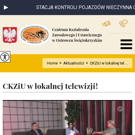
STACJA KONTROLI POJAZDÓW NIECZYNNA OD 0
Home
>
Aktualności
>
CKZiU w lokalnej tel ...
CKZiU w lokalnej telewizji!