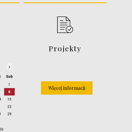
Projekty
›
t
Sob
1
Więcej informacji
8
4
15
1
22
8
29
026